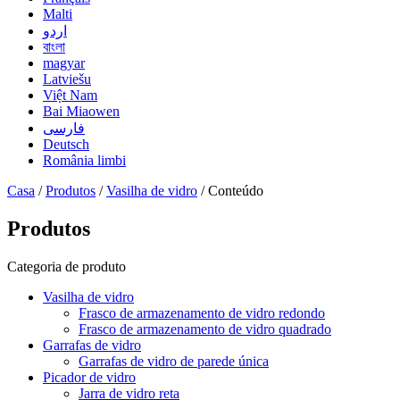
Malti
اردو
বাংলা
magyar
Latviešu
Việt Nam
Bai Miaowen
فارسی
Deutsch
România limbi
Casa
/
Produtos
/
Vasilha de vidro
/ Conteúdo
Produtos
Categoria de produto
Vasilha de vidro
Frasco de armazenamento de vidro redondo
Frasco de armazenamento de vidro quadrado
Garrafas de vidro
Garrafas de vidro de parede única
Picador de vidro
Jarra de vidro reta